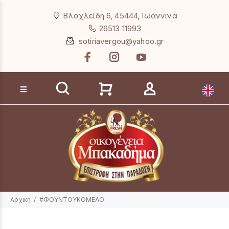
Loading...
Βλαχλείδη 6, 45444, Ιωάννινα
26513 11993
sotiriavergou@yahoo.gr
Αναζήτηση προϊόντων
Αρχικη
#ΦΟΥΝΤΟΥΚΟΜΕΛΟ