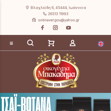
Loading...
Βλαχλείδη 6, 45444, Ιωάννινα
26513 11993
sotiriavergou@yahoo.gr
Αναζήτηση προϊόντων