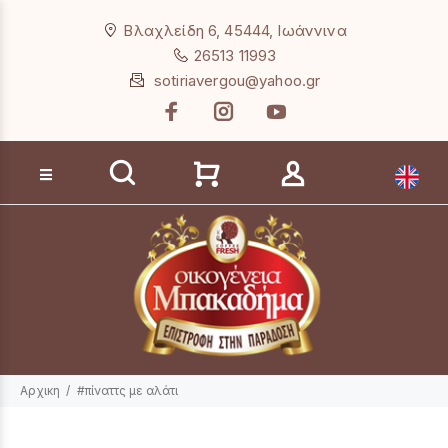
Loading...
Βλαχλείδη 6, 45444, Ιωάννινα
26513 11993
sotiriavergou@yahoo.gr
Αναζήτηση προϊόντων
Αρχικη
#πίναττς με αλάτι