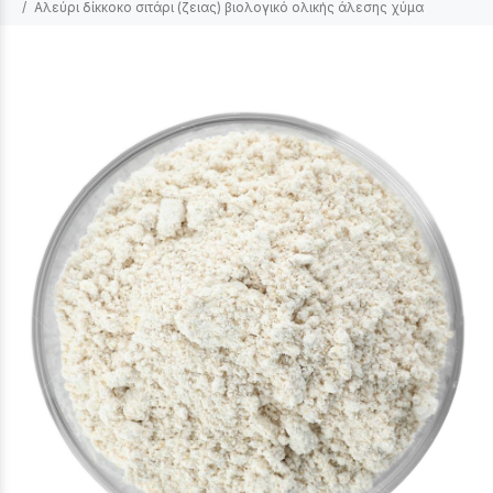
Αλεύρι δίκκοκο σιτάρι (ζειας) βιολογικό ολικής άλεσης χύμα