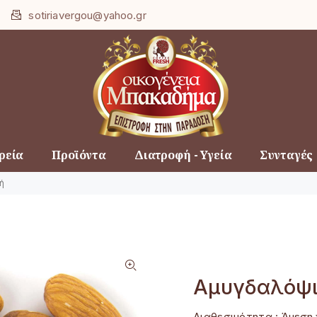
Loading...
sotiriavergou@yahoo.gr
ρεία
Προϊόντα
Διατροφή - Υγεία
Συνταγές
ή
Αμυγδαλόψι
Διαθεσιμότητα :
Άμεση 