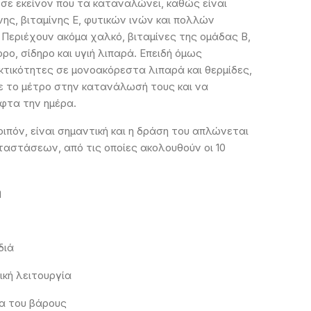
σε εκείνον που τα καταναλώνει, καθώς είναι
ης, βιταμίνης Ε, φυτικών ινών και πολλών
Περιέχουν ακόμα χαλκό, βιταμίνες της ομάδας Β,
ρο, σίδηρο και υγιή λιπαρά. Επειδή όμως
κτικότητες σε μονοακόρεστα λιπαρά και θερμίδες,
τε το μέτρο στην κατανάλωσή τους και να
ύφτα την ημέρα.
οιπόν, είναι σημαντική και η δράση του απλώνεται
ταστάσεων, από τις οποίες ακολουθούν οι 10
η
διά
ική λειτουργία
ια του βάρους