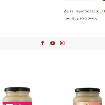
Δείτε Περισσότερα:
ΞΗΡ
Tag:
#υγιεινα σνακ
,