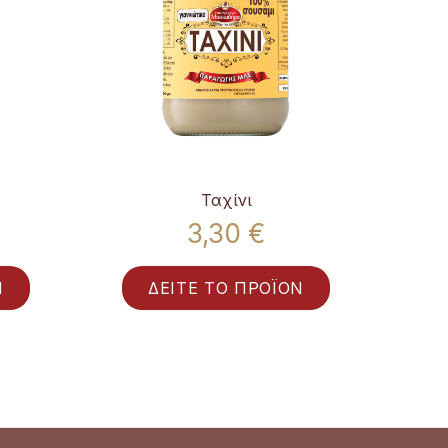
Ταχίνι
Κολ
3,30 €
Ν
ΔΕΙΤΕ ΤΟ ΠΡΟΪΟΝ