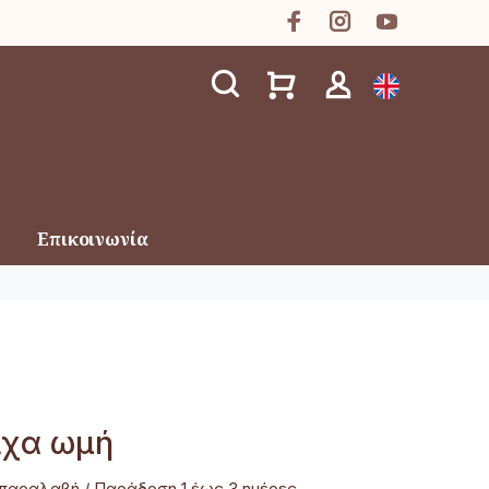
Επικοινωνία
χα ωμή
παραλαβή / Παράδoση 1 έως 3 ημέρες