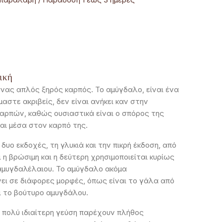
νική
ένας απλός ξηρός καρπός. Το αμύγδαλο, είναι ένα
ίμαστε ακριβείς, δεν είναι ανήκει καν στην
αρπών, καθώς ουσιαστικά είναι ο σπόρος της
αι μέσα στον καρπό της.
δυο εκδοχές, τη γλυκιά και την πικρή έκδοση, από
ι η βρώσιμη και η δεύτερη χρησιμοποιείται κυρίως
αμυγδαλέλαιου. Το αμύγδαλο ακόμα
νει σε διάφορες μορφές, όπως είναι το γάλα από
ι το βούτυρο αμυγδάλου.
 πολύ ιδιαίτερη γεύση παρέχουν πλήθος