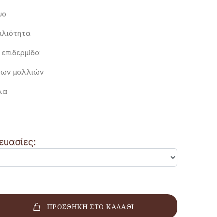
υο
ιλιότητα
 επιδερμίδα
 των μαλλιών
λα
ευασίες:
ΠΡΟΣΘΗΚΗ ΣΤΟ ΚΑΛΑΘΙ