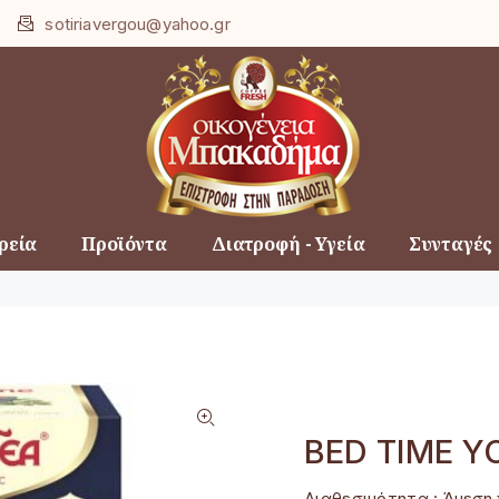
Loading...
sotiriavergou@yahoo.gr
ρεία
Προϊόντα
Διατροφή - Υγεία
Συνταγές
BED TIME Y
Διαθεσιμότητα :
Άμεση 