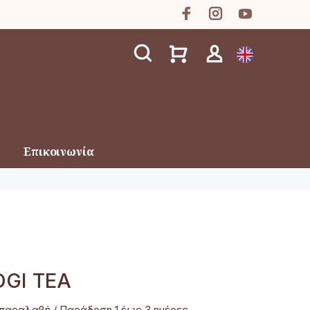
Επικοινωνία
OGI TEA
παραλαβή / Παράδoση 1 έως 3 ημέρες