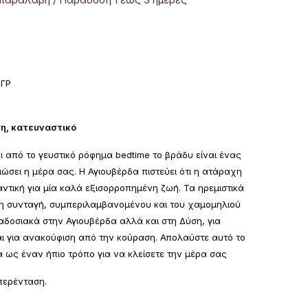
9ΓΡ
η, κατευναστικό
 από το γευστικό ρόφημα bedtime το βράδυ είναι ένας
ιώσει η μέρα σας. Η Αγιουβέρδα πιστεύει ότι η ατάραχη
ντική για μία καλά εξισορροπημένη ζωή. Τα ηρεμιστικά
 η συνταγή, συμπεριλαμβανομένου και του χαμομηλιού
δοσιακά στην Αγιουβέρδα αλλά και στη Δύση, για
 για ανακούφιση από την κούραση. Απολαύστε αυτό το
α ως έναν ήπιο τρόπο για να κλείσετε την μέρα σας
υπερένταση.