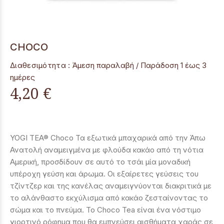
CHOCO
Διαθεσιμότητα :
Άμεση παραλαβή / Παράδoση 1 έως 3
ημέρες
4,20 €
YOGI TEA® Choco Τα εξωτικά μπαχαρικά από την Άπω
Ανατολή αναμειγμένα με φλούδα κακάο από τη νότια
Αμερική, προσδίδουν σε αυτό το τσάι μία μοναδική
υπέροχη γεύση και άρωμα. Οι εξαίρετες γεύσεις του
τζίντζερ και της κανέλας αναμειγνύονται διακριτικά με
το αλάνθαστο εκχύλισμα από κακάο ζεσταίνοντας το
σώμα και το πνεύμα. Το Choco Tea είναι ένα νόστιμο
γιορτινό ρόφημα που θα εμπνεύσει αισθήματα χαράς σε