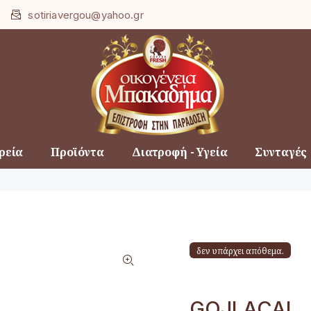
Loading...
sotiriavergou@yahoo.gr
ρεία
Προϊόντα
Διατροφή - Υγεία
Συνταγές
δεν υπάρχει απόθεμα.
GOJI ACAI