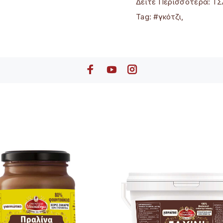
Δείτε Περισσότερα:
ΤΣ
Tag:
#γκότζι
,