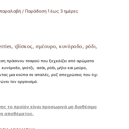
παραλαβή / Παράδoση 1 έως 3 ημέρες
erries, ιβίσκος, σμέουρο, κυνόροδο, ρόδι,
εση πράσινου τσαγιού που ξεχειλίζει από αρώματα
 κυνόροδο, γκότζι, ασάι, ρόδι, μήλο και μούρο,
οντας μια κούπα σε απαλές, ροζ αποχρώσεις που όχι
νώνει τον οργανισμό.
ης το προϊόν είναι προσωρινά μη διαθέσιμο
ψη αποθέματος.