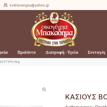
Loading...
sotiriavergou@yahoo.gr
ρεία
Προϊόντα
Διατροφή - Υγεία
Συνταγές
ΒΟΥΤΥΡΟ 5kg
ΚΑΣΙΟΥΣ Β
Διαθεσιμότητα :
Παράδο