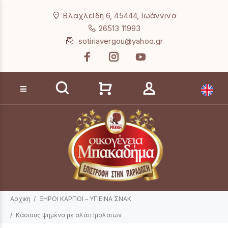
Loading...
Βλαχλείδη 6, 45444, Ιωάννινα
26513 11993
sotiriavergou@yahoo.gr
Αναζήτηση προϊόντων
Αρχικη
ΞΗΡΟΙ ΚΑΡΠΟΙ – ΥΓΙΕΙΝΑ ΣΝΑΚ
Κάσιους ψημένα με αλάτι Ιμαλαϊων