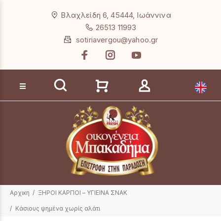
Loading...
Βλαχλείδη 6, 45444, Ιωάννινα
26513 11993
sotiriavergou@yahoo.gr
Αναζήτηση προϊόντων
Αρχικη
ΞΗΡΟΙ ΚΑΡΠΟΙ – ΥΓΙΕΙΝΑ ΣΝΑΚ
Κάσιους ψημένα χωρίς αλάτι