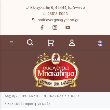
Loading...
Βλαχλείδη 6, 45444, Ιωάννινα
26513 11993
sotiriavergou@yahoo.gr
Αναζήτηση προϊόντων
Αρχικη
ΞΗΡΟΙ ΚΑΡΠΟΙ – ΥΓΙΕΙΝΑ ΣΝΑΚ
ΣΠΟΡΟΙ
Κολοκυθόσπορος ψίχα ωμός