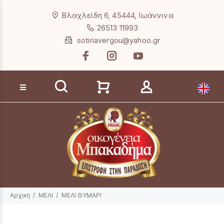
Loading...
Βλαχλείδη 6, 45444, Ιωάννινα
26513 11993
sotiriavergou@yahoo.gr
Αναζήτηση προϊόντων
Αρχικη
ΜΕΛΙ
ΜΕΛΙ ΘΥΜΑΡΙ