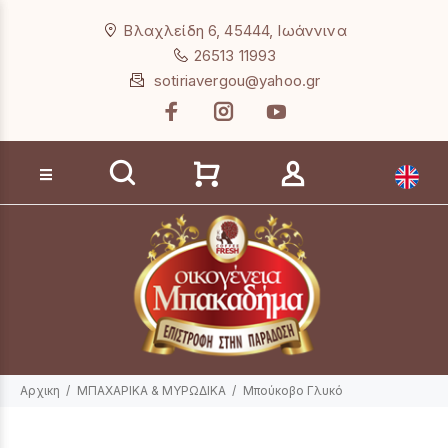
Loading...
Βλαχλείδη 6, 45444, Ιωάννινα
26513 11993
sotiriavergou@yahoo.gr
Αναζήτηση προϊόντων
Αρχικη
ΜΠΑΧΑΡΙΚΑ & ΜΥΡΩΔΙΚΑ
Mπούκοβο Γλυκό