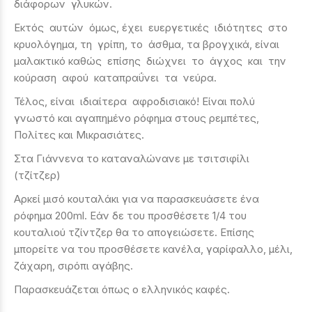
διάφορων γλυκών.
Εκτός αυτών όμως, έχει ευεργετικές ιδιότητες στο
κρυολόγημα, τη γρίπη, το άσθμα, τα βρογχικά, είναι
μαλακτικό καθώς επίσης διώχνει το άγχος και την
κούραση αφού καταπραΰνει τα νεύρα.
Τέλος, είναι ιδιαίτερα αφροδισιακό! Είναι πολύ
γνωστό και αγαπημένο ρόφημα στους ρεμπέτες,
Πολίτες και Μικρασιάτες.
Στα Γιάννενα το καταναλώνανε με τσιτσιφίλι
(τζίτζερ)
Αρκεί μισό κουταλάκι για να παρασκευάσετε ένα
ρόφημα 200ml. Εάν δε του προσθέσετε 1/4 του
κουταλιού τζίντζερ θα το απογειώσετε. Επίσης
μπορείτε να του προσθέσετε κανέλα, γαρίφαλλο, μέλι,
ζάχαρη, σιρόπι αγάβης.
Παρασκευάζεται όπως ο ελληνικός καφές.