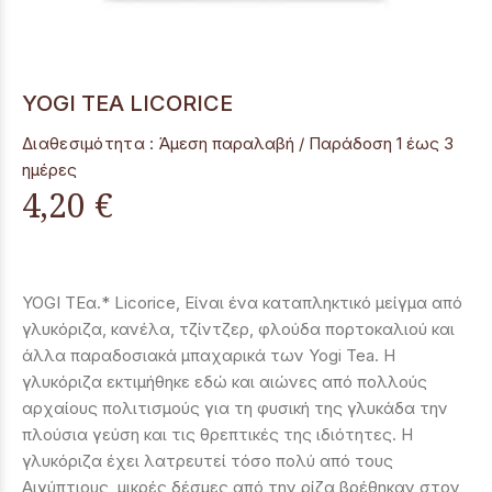
YOGI TEA LICORICE
Διαθεσιμότητα :
Άμεση παραλαβή / Παράδoση 1 έως 3
ημέρες
4,20 €
YOGI TEα.* Licorice, Είναι ένα καταπληκτικό μείγμα από
γλυκόριζα, κανέλα, τζίντζερ, φλούδα πορτοκαλιού και
άλλα παραδοσιακά μπαχαρικά των Yogi Tea. Η
γλυκόριζα εκτιμήθηκε εδώ και αιώνες από πολλούς
αρχαίους πολιτισμούς για τη φυσική της γλυκάδα την
πλούσια γεύση και τις θρεπτικές της ιδιότητες. Η
γλυκόριζα έχει λατρευτεί τόσο πολύ από τους
Αιγύπτιους, μικρές δέσμες από την ρίζα βρέθηκαν στον