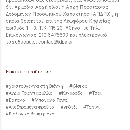
προσωπικών σας δεδομένων, σας γνωστοποιούμε
ότι Αρμόδια Αρχή είναι η Αρχή Προστασίας
Δεδομένων Προσωπικού Χαρακτήρα (ΑΠΔΠΧ), η
οποία βρίσκεται επί της Λεωφόρου Κηφισίας
αριθμός 1 – 3, Τ.Κ. 115 23, Αθήνα, με Τηλ.
Επικοινωνίας: 210 6475600 και ηλεκτρονικό
ταχυδρομείο:
contact@dpa.gr
Ετικετες προϊοντων
#χριστούγεννα στη Βιέννη
#ιβίσκος
#Άγριο Τριαντάφυλλο
#Κυνόροδο
#Τσάι
#Βότανα
#Μπανάνα Τσιπς
#Αποξηραμένα φρούτα
#γκότζι
#Ταχίνι
#Βιολογικά δημητριακά