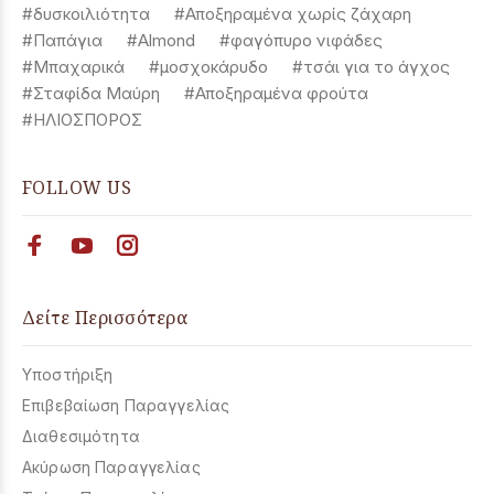
#δυσκοιλιότητα
#Αποξηραμένα χωρίς ζάχαρη
#Παπάγια
#Almond
#φαγόπυρο νιφάδες
#Μπαχαρικά
#μοσχοκάρυδο
#τσάι για το άγχος
#Σταφίδα Μαύρη
#Αποξηραμένα φρούτα
#ΗΛΙΟΣΠΟΡΟΣ
FOLLOW US
Δείτε Περισσότερα
Υποστήριξη
Επιβεβαίωση Παραγγελίας
Διαθεσιμότητα
Ακύρωση Παραγγελίας